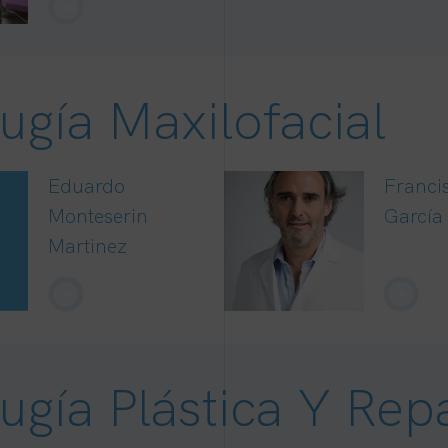
+
ugía Maxilofacial
Eduardo
Franci
Monteserin
García
Martinez
+
+
ugía Plástica Y Re