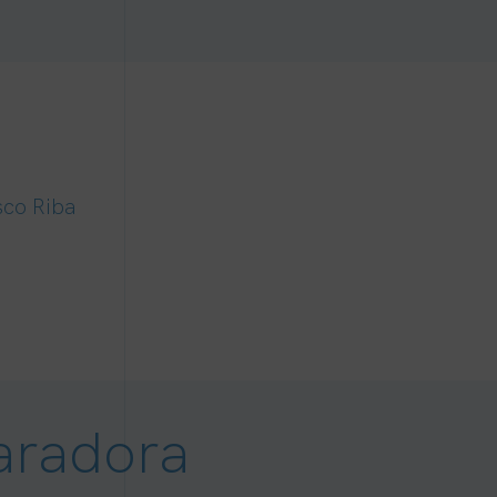
sco Riba
paradora