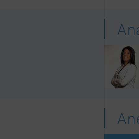
An
An