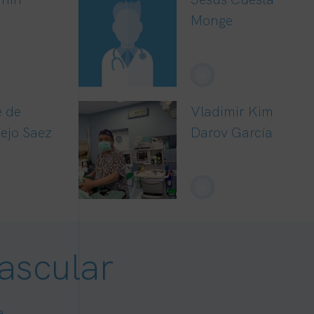
Monge
+
e de
Vladimir Kim
iejo Saez
Darov García
+
ascular
a