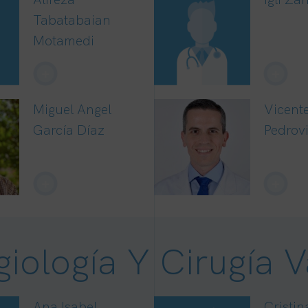
Tabatabaian
Motamedi
+
+
Miguel Angel
Vicent
García Díaz
Pedrov
+
+
iología Y Cirugía V
Ana Isabel
Cristin