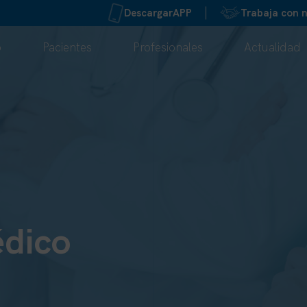
Trabaja con 
Descargar
APP
o
Pacientes
Profesionales
Actualidad
dico