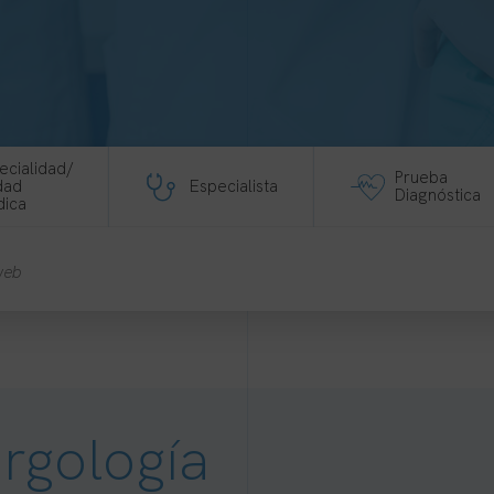
ecialidad/
Prueba
dad
Especialista
Diagnóstica
ica
rgología