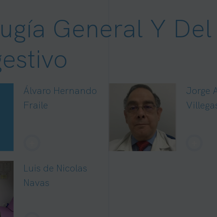
rugía General Y Del
estivo
Álvaro Hernando
Jorge 
Fraile
Villega
+
+
Luis de Nicolas
Navas