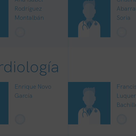
Rodríguez
Abarra
Montalbán
Soria
+
+
rdiología
Enrique Novo
Franci
García
Luquer
Bachill
+
+