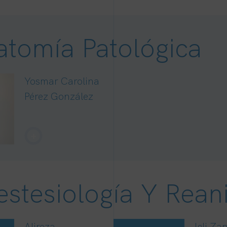
atomía Patológica
Yosmar Carolina
Pérez González
+
estesiología Y Rean
Alireza
Igli Za