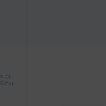
pción
 Olmos