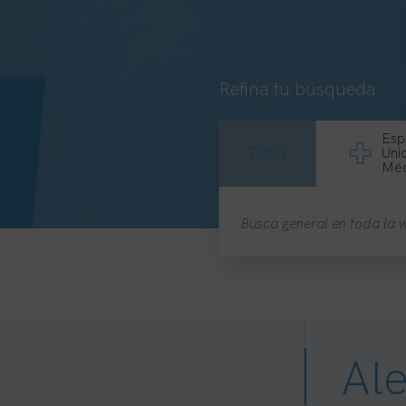
Refina tu búsqueda
Esp
Todos
Uni
Méd
Ale